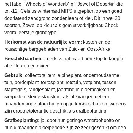
het label "Wheels of Wonder®” of "Jewel of Desert®” die
tot -12º Celsius winterhard MITS uitgeplant op een goed
doorlatend zandgrond zonder leem of klei. Dit in wel 20
soorten. Zowel op kleur als gemixt verkrijgbaar. Check
vooral eerst je grondtype!
Herkomst van de natuurlijke vorm:
kusten en de
rotsachtige berggebieden van Zuid- en Oost-Afrika
Beschikbaarheid:
reeds vanaf maart non-stop te koop in
alle kleuren en mixen
Gebruik:
collectors item, alpineplant, onderhoudsarme
tuin, borderplant, terrasplant, rotstuin, vetplant, tussen
staptegels, randjesplant, jaarrond in bloembakken en
sierpotten, kleine stadstuin, als blikvanger met een
maandenlange bloei buiten op je terras of balkon, wegens
zijn droogtetolerantie geschikt als grafbeplanting
Grafbeplanting:
ja, door hun geringe waterbehoefte en
hun 6 maanden bloeiperiode zijn ze zeer geschikt om een