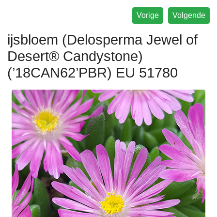
Vorige
Volgende
ijsbloem (Delosperma Jewel of
Desert® Candystone)
(’18CAN62’PBR) EU 51780