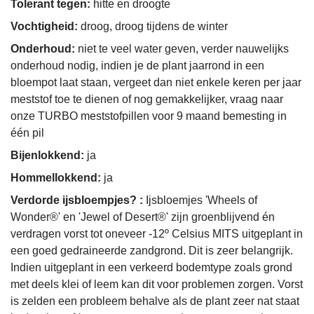
Tolerant tegen:
hitte en droogte
Vochtigheid:
droog, droog tijdens de winter
Onderhoud:
niet te veel water geven, verder nauwelijks
onderhoud nodig, indien je de plant jaarrond in een
bloempot laat staan, vergeet dan niet enkele keren per jaar
meststof toe te dienen of nog gemakkelijker, vraag naar
onze TURBO meststofpillen voor 9 maand bemesting in
één pil
Bijenlokkend:
ja
Hommellokkend:
ja
Verdorde ijsbloempjes? :
Ijsbloemjes 'Wheels of
Wonder®' en 'Jewel of Desert®' zijn groenblijvend én
verdragen vorst tot oneveer -12º Celsius MITS uitgeplant in
een goed gedraineerde zandgrond. Dit is zeer belangrijk.
Indien uitgeplant in een verkeerd bodemtype zoals grond
met deels klei of leem kan dit voor problemen zorgen. Vorst
is zelden een probleem behalve als de plant zeer nat staat