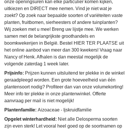
onze openingsuren kan elke particulier komen kijken,
uitkiezen en DIRECT mee nemen. Vind je niet wat je
zoekt? Op zoek naar bepaalde soorten of variëteiten vaste
planten, fruitbomen, sierheesters of andere tuinplanten?
Wij zoeken met u mee! Breng uw lijstje mee. We werken
samen met de belangrijkste groothandels en
boomkwekerijen in België. Bestel HIER TER PLAATSE uit
het online aanbod van meer dan 300 kwekers! Vraag naar
Nancy of Henk. Afhalen is dan meestal mogelijk de
volgende zaterdag 1 week later.
Prijsinfo:
Prijzen kunnen uitsluitend ter plekke in de winkel
geraadpleegd worden. Een grote hoeveelheid van één
plantensoort nodig? Profiteer dan van onze volumekorting!
Meer info ter plekke in onze plantenwinkel. Offerte
aanvraag per mail is niet mogelijk!
Plantenfamilie:
Aizoaceae - Ijskruidfamilie
Opgelet winterhardheid:
Niet alle Delosperma soorten
zijn even sterk! Let vooral heel goed op de soortnamen op