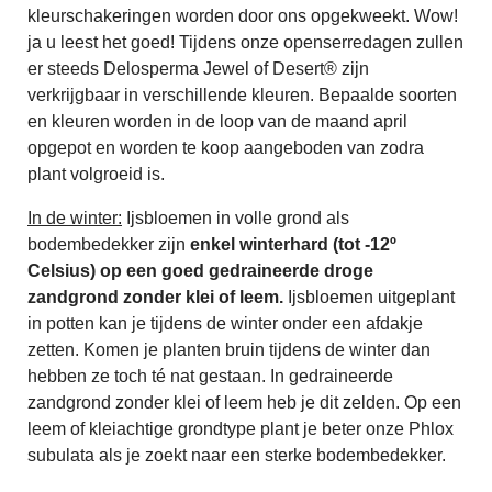
kleurschakeringen worden door ons opgekweekt. Wow!
ja u leest het goed! Tijdens onze openserredagen zullen
er steeds Delosperma Jewel of Desert® zijn
verkrijgbaar in verschillende kleuren. Bepaalde soorten
en kleuren worden in de loop van de maand april
opgepot en worden te koop aangeboden van zodra
plant volgroeid is.
In de winter:
Ijsbloemen in volle grond als
bodembedekker zijn
enkel winterhard (tot -12º
Celsius) op een goed gedraineerde droge
zandgrond zonder klei of leem.
Ijsbloemen uitgeplant
in potten kan je tijdens de winter onder een afdakje
zetten. Komen je planten bruin tijdens de winter dan
hebben ze toch té nat gestaan. In gedraineerde
zandgrond zonder klei of leem heb je dit zelden. Op een
leem of kleiachtige grondtype plant je beter onze Phlox
subulata als je zoekt naar een sterke bodembedekker.