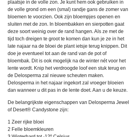
plaatsje in de volle zon. Je kunt hem ook gebruiken in
de volle grond om een (smal) randje gans de zomer van
bloemen te voorzien. Ook zijn bloempjes openen en
sluiten met de zon. In bloembakken en sierpotten gaat
deze soort weinig over de rand hangen. Als ze met de
tijd toch dreigen te groot te komen dan kun je ze in het
late najaar na de bloei de plant ietsje terug knippen. Dit
doe je eventueel tot aan de rand van de pot of
bloembak. Dit is ook mogelijk na de winter nét voor het
lente wordt. Knip het verdroogde loof een stuk terug en
de Delosperma zal nieuwe scheuten maken.
Delosperma in het najaar ingekort zal vroeger bloeien
dan wanneer u dit pas in de lente doet. Aan u de keuze.
De belangrijkste eigenschappen van Delosperma Jewel
of Desert® Candystone zijn:
1 Zeer rijke bloei
2 Felle bloemkleuren
3 Winterhard tot -12º Celsius