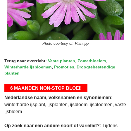
Photo courtesy of:
Plantipp
Terug naar overzicht:
Vaste planten
,
Zomerbloeiers
,
Winterharde ijsbloemen
,
Promoties
,
Droogtebestendige
planten
6 MAANDEN NON-STOP BLOEI!
Nederlandse naam, volksnamen en synoniemen:
winterharde ijsplant, ijsplanten, ijsbloem, ijsbloemen, vaste
ijsbloem
Op zoek naar een andere soort of variëteit?:
Tijdens