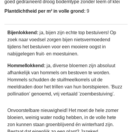
goed gedraineerd droog bodemtype zonder leem of klei
Plantdichtheid per m² in volle grond:
9
Bijenlokkend:
ja, bijen zijn echte top bestuivers! Op
zoek naar voedsel zorgen bijen nietsvermoedend
tijdens het bestuiven voor een mooiere oogst in
nabijgelegen fruit- en moestuinen.
Hommellokkend:
ja, diverse bloemen zijn absoluut
afhankelijk van hommels om bestoven te worden.
Hommels schudden de stuifmeelkorrels uit de
meeldraden door het trillen van hun borstspieren. 'Buzz
pollination' genoemd, vrij vertaald 'zoembestuiving'.
Onvoorstelbare nieuwigheid! Het moet de hele zomer
bloeien, weinig water nodig hebben, in de volle hete
zon kunnen staan groenblijvend én winterhard zijn.
Bestaat dat eigenlijk zo een plant? Jazeker!