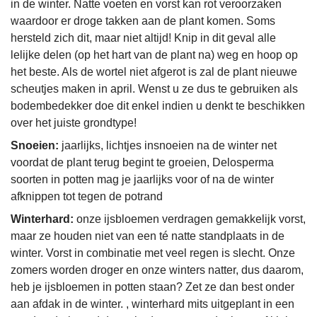
in de winter. Natte voeten en vorst kan rot veroorzaken
waardoor er droge takken aan de plant komen. Soms
hersteld zich dit, maar niet altijd! Knip in dit geval alle
lelijke delen (op het hart van de plant na) weg en hoop op
het beste. Als de wortel niet afgerot is zal de plant nieuwe
scheutjes maken in april. Wenst u ze dus te gebruiken als
bodembedekker doe dit enkel indien u denkt te beschikken
over het juiste grondtype!
Snoeien:
jaarlijks, lichtjes insnoeien na de winter net
voordat de plant terug begint te groeien, Delosperma
soorten in potten mag je jaarlijks voor of na de winter
afknippen tot tegen de potrand
Winterhard:
onze ijsbloemen verdragen gemakkelijk vorst,
maar ze houden niet van een té natte standplaats in de
winter. Vorst in combinatie met veel regen is slecht. Onze
zomers worden droger en onze winters natter, dus daarom,
heb je ijsbloemen in potten staan? Zet ze dan best onder
aan afdak in de winter. , winterhard mits uitgeplant in een