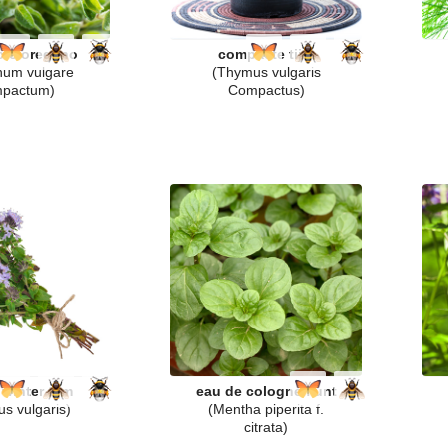
te oregano
compacte tijm
num vulgare
(Thymus vulgaris
pactum)
Compactus)
 winter tijm
eau de colognemunt
s vulgaris)
(Mentha piperita f.
citrata)