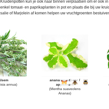
Kruidenpotten kun je ook naar binnen verplaatsen om er ook in d
enkel
tomaat-
en paprikaplanten in pot en plaats die bij uw kru
salie of Marjolein af komen helpen uw vruchtgroenten bestuive
alsem
ananasmuntbont /
isia annua)
appelmunt
(Mentha suaveolens
Ananas)