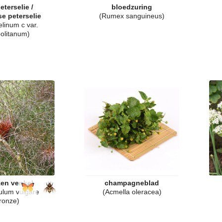
eterselie /
bloedzuring
se peterselie
(Rumex sanguineus)
elinum c var.
olitanum)
en venkel
champagneblad
ulum vulgare
(Acmella oleracea)
ronze)