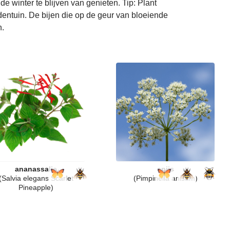
e winter te blijven van genieten. Tip: Plant
identuin. De bijen die op de geur van bloeiende
n.
ananassalie
anijs
(Salvia elegans Scarlet
(Pimpinella anisum)
Pineapple)