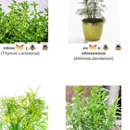
citroentijm groen
colakruid /
(Thymus Citriodorus)
citroenkruid
(Artimisia abrotanum)