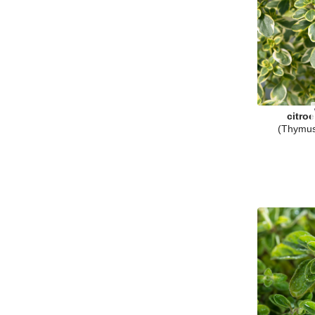
citro
(Thymus