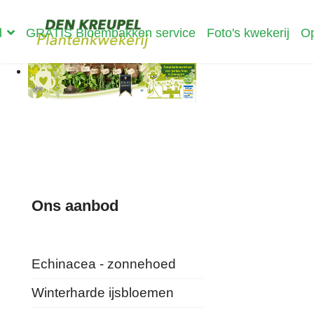
d
GRATIS Bloembakken service
Foto's kwekerij
Op
Ons aanbod
Echinacea - zonnehoed
Winterharde ijsbloemen