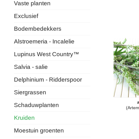
Vaste planten
Exclusief
Bodembedekkers
Alstroemeria - Incalelie
Lupinus West Country™
Salvia - salie
Delphinium - Ridderspoor
Siergrassen
Schaduwplanten
(Artem
Kruiden
Moestuin groenten