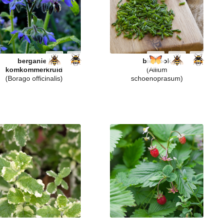
berganie /
bieslook
komkommerkruid
(Allium
(Borago officinalis)
schoenoprasum)