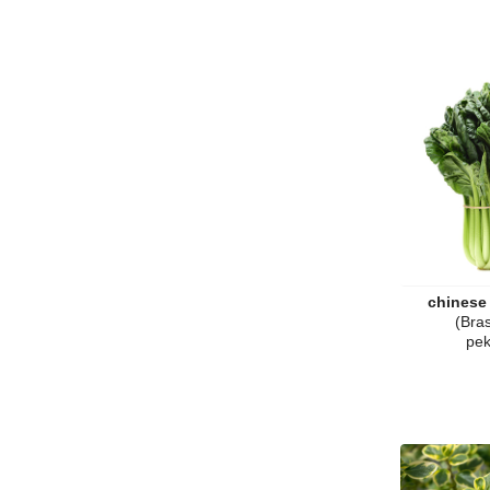
chinese 
(Bra
pek