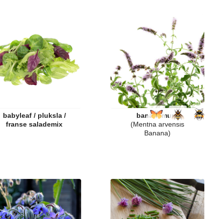
babyleaf / pluksla /
bananemunt
franse salademix
(Mentha arvensis
Banana)