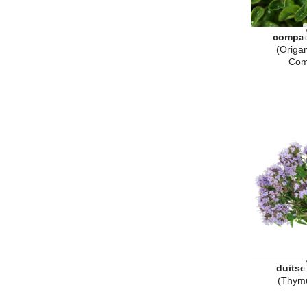
compac
(Origa
Com
duitse
(Thymu