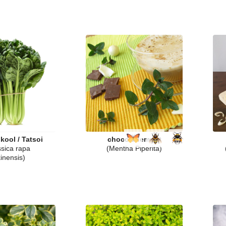
kool / Tatsoi
chocolademunt
ssica rapa
(Mentha Piperita)
inensis)