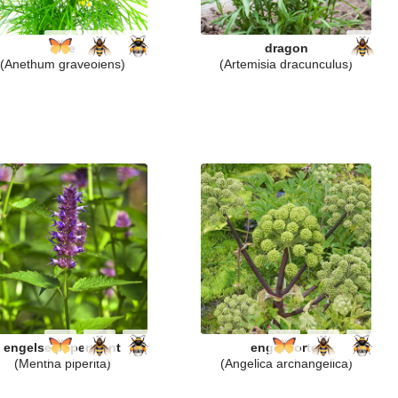
dille
dragon
(Anethum graveolens)
(Artemisia dracunculus)
engelse pepermunt
engelwortel
(Mentha piperita)
(Angelica archangelica)