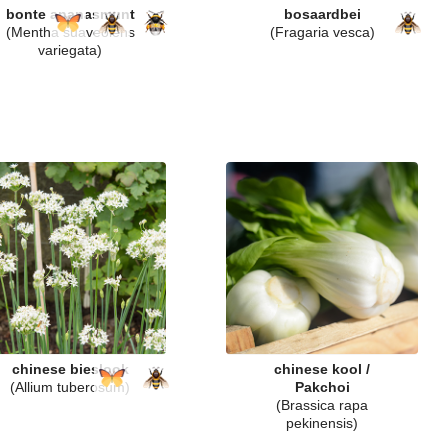
bonte ananasmunt
bosaardbei
(Mentha suaveolens
(Fragaria vesca)
variegata)
chinese bieslook
chinese kool /
(Allium tuberosum)
Pakchoi
(Brassica rapa
pekinensis)