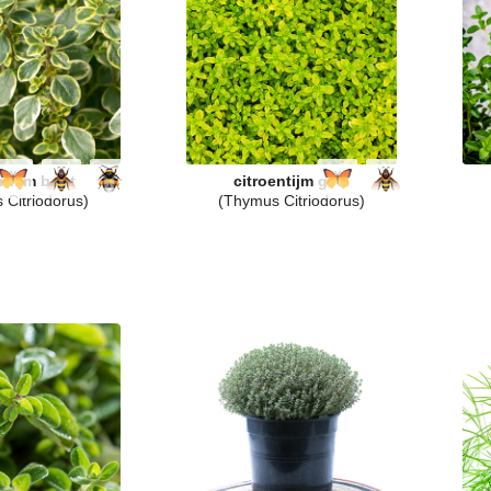
entijm bont
citroentijm geel
 Citriodorus)
(Thymus Citriodorus)