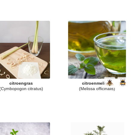
citroengras
citroenmelisse
(Cymbopogon citratus)
(Melissa officinalis)