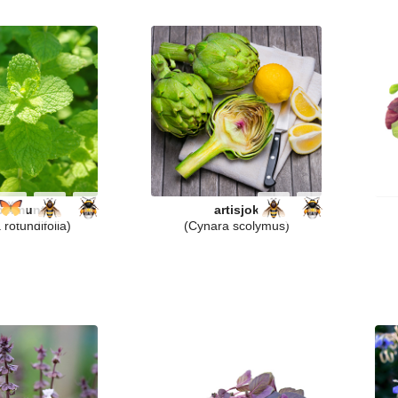
pelmunt
artisjok
rotundifolia)
(Cynara scolymus)