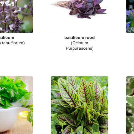
silicum
basilicum rood
 tenuiflorum)
(Ocimum
Purpurascens)