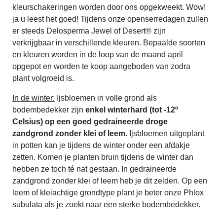
kleurschakeringen worden door ons opgekweekt. Wow!
ja u leest het goed! Tijdens onze openserredagen zullen
er steeds Delosperma Jewel of Desert® zijn
verkrijgbaar in verschillende kleuren. Bepaalde soorten
en kleuren worden in de loop van de maand april
opgepot en worden te koop aangeboden van zodra
plant volgroeid is.
In de winter:
Ijsbloemen in volle grond als
bodembedekker zijn
enkel winterhard (tot -12º
Celsius) op een goed gedraineerde droge
zandgrond zonder klei of leem.
Ijsbloemen uitgeplant
in potten kan je tijdens de winter onder een afdakje
zetten. Komen je planten bruin tijdens de winter dan
hebben ze toch té nat gestaan. In gedraineerde
zandgrond zonder klei of leem heb je dit zelden. Op een
leem of kleiachtige grondtype plant je beter onze Phlox
subulata als je zoekt naar een sterke bodembedekker.