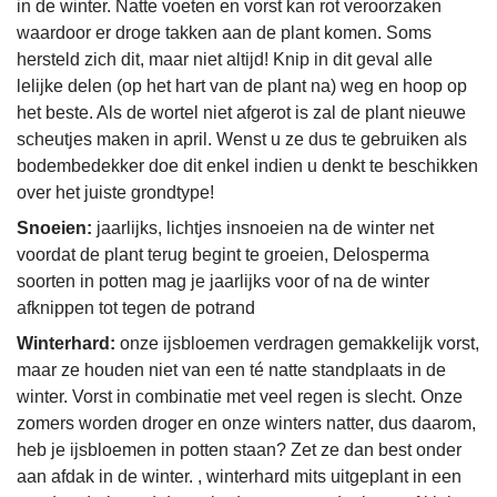
in de winter. Natte voeten en vorst kan rot veroorzaken
waardoor er droge takken aan de plant komen. Soms
hersteld zich dit, maar niet altijd! Knip in dit geval alle
lelijke delen (op het hart van de plant na) weg en hoop op
het beste. Als de wortel niet afgerot is zal de plant nieuwe
scheutjes maken in april. Wenst u ze dus te gebruiken als
bodembedekker doe dit enkel indien u denkt te beschikken
over het juiste grondtype!
Snoeien:
jaarlijks, lichtjes insnoeien na de winter net
voordat de plant terug begint te groeien, Delosperma
soorten in potten mag je jaarlijks voor of na de winter
afknippen tot tegen de potrand
Winterhard:
onze ijsbloemen verdragen gemakkelijk vorst,
maar ze houden niet van een té natte standplaats in de
winter. Vorst in combinatie met veel regen is slecht. Onze
zomers worden droger en onze winters natter, dus daarom,
heb je ijsbloemen in potten staan? Zet ze dan best onder
aan afdak in de winter. , winterhard mits uitgeplant in een