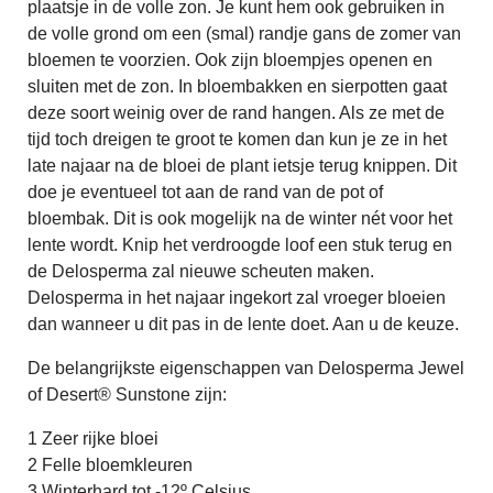
plaatsje in de volle zon. Je kunt hem ook gebruiken in
de volle grond om een (smal) randje gans de zomer van
bloemen te voorzien. Ook zijn bloempjes openen en
sluiten met de zon. In bloembakken en sierpotten gaat
deze soort weinig over de rand hangen. Als ze met de
tijd toch dreigen te groot te komen dan kun je ze in het
late najaar na de bloei de plant ietsje terug knippen. Dit
doe je eventueel tot aan de rand van de pot of
bloembak. Dit is ook mogelijk na de winter nét voor het
lente wordt. Knip het verdroogde loof een stuk terug en
de Delosperma zal nieuwe scheuten maken.
Delosperma in het najaar ingekort zal vroeger bloeien
dan wanneer u dit pas in de lente doet. Aan u de keuze.
De belangrijkste eigenschappen van Delosperma Jewel
of Desert® Sunstone zijn:
1 Zeer rijke bloei
2 Felle bloemkleuren
3 Winterhard tot -12º Celsius