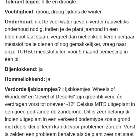
Tolerant tegen:
hitte en droogte
Vochtigheid:
droog, droog tijdens de winter
Onderhoud:
niet te veel water geven, verder nauwelijks
onderhoud nodig, indien je de plant jaarrond in een
bloempot laat staan, vergeet dan niet enkele keren per jaar
meststof toe te dienen of nog gemakkelijker, vraag naar
onze TURBO meststofpillen voor 9 maand bemesting in
één pil
Bijenlokkend:
ja
Hommellokkend:
ja
Verdorde ijsbloempjes? :
Ijsbloemjes 'Wheels of
Wonder®' en 'Jewel of Desert®' zijn groenblijvend én
verdragen vorst tot oneveer -12º Celsius MITS uitgeplant in
een goed gedraineerde zandgrond. Dit is zeer belangrijk.
Indien uitgeplant in een verkeerd bodemtype zoals grond
met deels klei of leem kan dit voor problemen zorgen. Vorst
is zelden een probleem behalve als de plant zeer nat staat