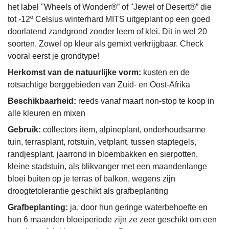
het label "Wheels of Wonder®” of "Jewel of Desert®” die
tot -12º Celsius winterhard MITS uitgeplant op een goed
doorlatend zandgrond zonder leem of klei. Dit in wel 20
soorten. Zowel op kleur als gemixt verkrijgbaar. Check
vooral eerst je grondtype!
Herkomst van de natuurlijke vorm:
kusten en de
rotsachtige berggebieden van Zuid- en Oost-Afrika
Beschikbaarheid:
reeds vanaf maart non-stop te koop in
alle kleuren en mixen
Gebruik:
collectors item, alpineplant, onderhoudsarme
tuin, terrasplant, rotstuin, vetplant, tussen staptegels,
randjesplant, jaarrond in bloembakken en sierpotten,
kleine stadstuin, als blikvanger met een maandenlange
bloei buiten op je terras of balkon, wegens zijn
droogtetolerantie geschikt als grafbeplanting
Grafbeplanting:
ja, door hun geringe waterbehoefte en
hun 6 maanden bloeiperiode zijn ze zeer geschikt om een