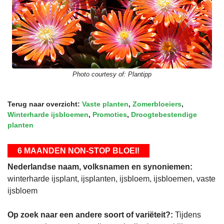
Photo courtesy of:
Plantipp
Terug naar overzicht:
Vaste planten
,
Zomerbloeiers
,
Winterharde ijsbloemen
,
Promoties
,
Droogtebestendige
planten
6 MAANDEN NON-STOP BLOEI!
Nederlandse naam, volksnamen en synoniemen:
winterharde ijsplant, ijsplanten, ijsbloem, ijsbloemen, vaste
ijsbloem
Op zoek naar een andere soort of variëteit?:
Tijdens