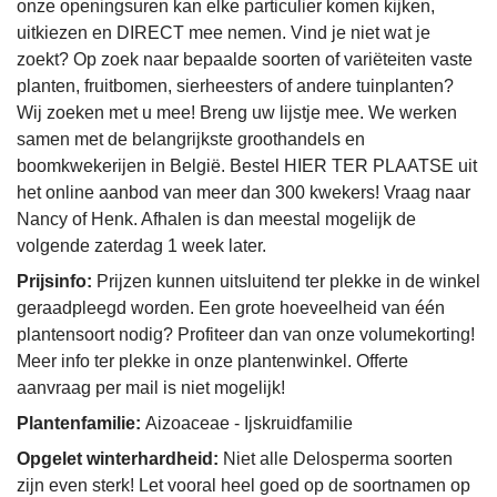
onze openingsuren kan elke particulier komen kijken,
uitkiezen en DIRECT mee nemen. Vind je niet wat je
zoekt? Op zoek naar bepaalde soorten of variëteiten vaste
planten, fruitbomen, sierheesters of andere tuinplanten?
Wij zoeken met u mee! Breng uw lijstje mee. We werken
samen met de belangrijkste groothandels en
boomkwekerijen in België. Bestel HIER TER PLAATSE uit
het online aanbod van meer dan 300 kwekers! Vraag naar
Nancy of Henk. Afhalen is dan meestal mogelijk de
volgende zaterdag 1 week later.
Prijsinfo:
Prijzen kunnen uitsluitend ter plekke in de winkel
geraadpleegd worden. Een grote hoeveelheid van één
plantensoort nodig? Profiteer dan van onze volumekorting!
Meer info ter plekke in onze plantenwinkel. Offerte
aanvraag per mail is niet mogelijk!
Plantenfamilie:
Aizoaceae - Ijskruidfamilie
Opgelet winterhardheid:
Niet alle Delosperma soorten
zijn even sterk! Let vooral heel goed op de soortnamen op