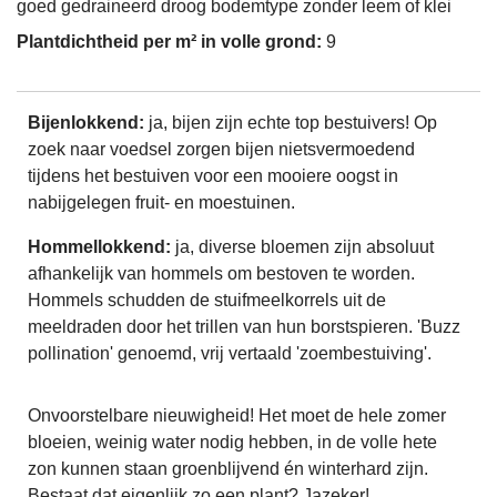
goed gedraineerd droog bodemtype zonder leem of klei
Plantdichtheid per m² in volle grond:
9
Bijenlokkend:
ja, bijen zijn echte top bestuivers! Op
zoek naar voedsel zorgen bijen nietsvermoedend
tijdens het bestuiven voor een mooiere oogst in
nabijgelegen fruit- en moestuinen.
Hommellokkend:
ja, diverse bloemen zijn absoluut
afhankelijk van hommels om bestoven te worden.
Hommels schudden de stuifmeelkorrels uit de
meeldraden door het trillen van hun borstspieren. 'Buzz
pollination' genoemd, vrij vertaald 'zoembestuiving'.
Onvoorstelbare nieuwigheid! Het moet de hele zomer
bloeien, weinig water nodig hebben, in de volle hete
zon kunnen staan groenblijvend én winterhard zijn.
Bestaat dat eigenlijk zo een plant? Jazeker!