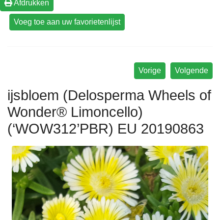
Afdrukken
Vorige
Volgende
ijsbloem (Delosperma Wheels of
Wonder® Limoncello)
(‘WOW312’PBR) EU 20190863