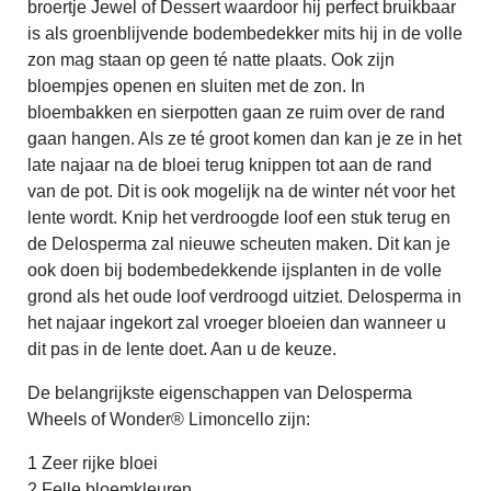
broertje Jewel of Dessert waardoor hij perfect bruikbaar
is als groenblijvende bodembedekker mits hij in de volle
zon mag staan op geen té natte plaats. Ook zijn
bloempjes openen en sluiten met de zon. In
bloembakken en sierpotten gaan ze ruim over de rand
gaan hangen. Als ze té groot komen dan kan je ze in het
late najaar na de bloei terug knippen tot aan de rand
van de pot. Dit is ook mogelijk na de winter nét voor het
lente wordt. Knip het verdroogde loof een stuk terug en
de Delosperma zal nieuwe scheuten maken. Dit kan je
ook doen bij bodembedekkende ijsplanten in de volle
grond als het oude loof verdroogd uitziet. Delosperma in
het najaar ingekort zal vroeger bloeien dan wanneer u
dit pas in de lente doet. Aan u de keuze.
De belangrijkste eigenschappen van Delosperma
Wheels of Wonder® Limoncello zijn:
1 Zeer rijke bloei
2 Felle bloemkleuren