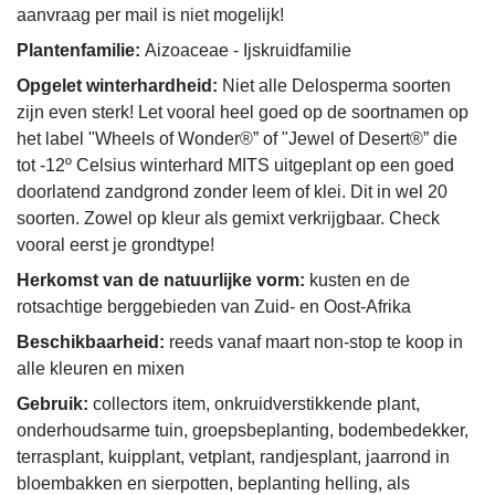
aanvraag per mail is niet mogelijk!
Plantenfamilie:
Aizoaceae - Ijskruidfamilie
Opgelet winterhardheid:
Niet alle Delosperma soorten
zijn even sterk! Let vooral heel goed op de soortnamen op
het label "Wheels of Wonder®” of "Jewel of Desert®” die
tot -12º Celsius winterhard MITS uitgeplant op een goed
doorlatend zandgrond zonder leem of klei. Dit in wel 20
soorten. Zowel op kleur als gemixt verkrijgbaar. Check
vooral eerst je grondtype!
Herkomst van de natuurlijke vorm:
kusten en de
rotsachtige berggebieden van Zuid- en Oost-Afrika
Beschikbaarheid:
reeds vanaf maart non-stop te koop in
alle kleuren en mixen
Gebruik:
collectors item, onkruidverstikkende plant,
onderhoudsarme tuin, groepsbeplanting, bodembedekker,
terrasplant, kuipplant, vetplant, randjesplant, jaarrond in
bloembakken en sierpotten, beplanting helling, als