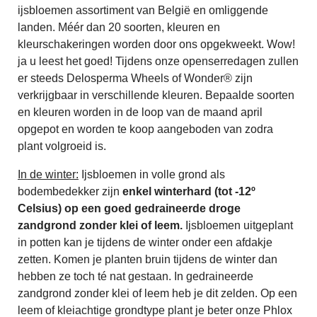
ijsbloemen assortiment van België en omliggende
landen. Méér dan 20 soorten, kleuren en
kleurschakeringen worden door ons opgekweekt. Wow!
ja u leest het goed! Tijdens onze openserredagen zullen
er steeds Delosperma Wheels of Wonder® zijn
verkrijgbaar in verschillende kleuren. Bepaalde soorten
en kleuren worden in de loop van de maand april
opgepot en worden te koop aangeboden van zodra
plant volgroeid is.
In de winter:
Ijsbloemen in volle grond als
bodembedekker zijn
enkel winterhard (tot -12º
Celsius) op een goed gedraineerde droge
zandgrond zonder klei of leem.
Ijsbloemen uitgeplant
in potten kan je tijdens de winter onder een afdakje
zetten. Komen je planten bruin tijdens de winter dan
hebben ze toch té nat gestaan. In gedraineerde
zandgrond zonder klei of leem heb je dit zelden. Op een
leem of kleiachtige grondtype plant je beter onze Phlox