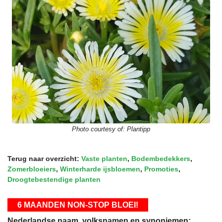
Photo courtesy of:
Plantipp
Terug naar overzicht:
Vaste planten
,
Bodembedekkers
,
Zomerbloeiers
,
Winterharde ijsbloemen
,
Promoties
,
Droogtebestendige planten
6 MAANDEN NON-STOP BLOEI!
Nederlandse naam, volksnamen en synoniemen: