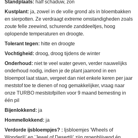
Standplaats:
half schaduw, zon
Kustplant:
ja, zowel in de volle grond als in bloembakken
en sierpotten. Ze verdraagt extreme omstandigheden zoals
zoute felle zeewind, schurende zanddeeltjes, hoog
oplopende temperaturen en droogte.
Tolerant tegen:
hitte en droogte
Vochtigheid:
droog, droog tijdens de winter
Onderhoud:
niet te veel water geven, verder nauwelijks
onderhoud nodig, indien je de plant jaarrond in een
bloempot laat staan, vergeet dan niet enkele keren per jaar
meststof toe te dienen of nog gemakkelijker, vraag naar
onze TURBO meststofpillen voor 9 maand bemesting in
één pil
Bijenlokkend:
ja
Hommellokkend:
ja
Verdorde ijsbloempjes? :
Ijsbloemjes 'Wheels of
Wonder®' en 'Jewel of Desert®' zijn groenblijvend én