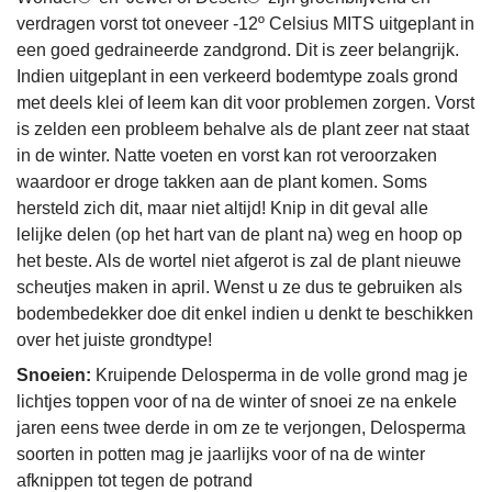
verdragen vorst tot oneveer -12º Celsius MITS uitgeplant in
een goed gedraineerde zandgrond. Dit is zeer belangrijk.
Indien uitgeplant in een verkeerd bodemtype zoals grond
met deels klei of leem kan dit voor problemen zorgen. Vorst
is zelden een probleem behalve als de plant zeer nat staat
in de winter. Natte voeten en vorst kan rot veroorzaken
waardoor er droge takken aan de plant komen. Soms
hersteld zich dit, maar niet altijd! Knip in dit geval alle
lelijke delen (op het hart van de plant na) weg en hoop op
het beste. Als de wortel niet afgerot is zal de plant nieuwe
scheutjes maken in april. Wenst u ze dus te gebruiken als
bodembedekker doe dit enkel indien u denkt te beschikken
over het juiste grondtype!
Snoeien:
Kruipende Delosperma in de volle grond mag je
lichtjes toppen voor of na de winter of snoei ze na enkele
jaren eens twee derde in om ze te verjongen, Delosperma
soorten in potten mag je jaarlijks voor of na de winter
afknippen tot tegen de potrand