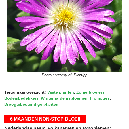
Photo courtesy of:
Plantipp
Terug naar overzicht:
Vaste planten
,
Zomerbloeiers
,
Bodembedekkers
,
Winterharde ijsbloemen
,
Promoties
,
Droogtebestendige planten
6 MAANDEN NON-STOP BLOEI!
Nederlandse naam, volksnamen en synoniemen: