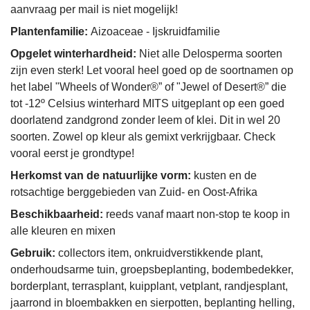
aanvraag per mail is niet mogelijk!
Plantenfamilie:
Aizoaceae - Ijskruidfamilie
Opgelet winterhardheid:
Niet alle Delosperma soorten
zijn even sterk! Let vooral heel goed op de soortnamen op
het label "Wheels of Wonder®” of "Jewel of Desert®” die
tot -12º Celsius winterhard MITS uitgeplant op een goed
doorlatend zandgrond zonder leem of klei. Dit in wel 20
soorten. Zowel op kleur als gemixt verkrijgbaar. Check
vooral eerst je grondtype!
Herkomst van de natuurlijke vorm:
kusten en de
rotsachtige berggebieden van Zuid- en Oost-Afrika
Beschikbaarheid:
reeds vanaf maart non-stop te koop in
alle kleuren en mixen
Gebruik:
collectors item, onkruidverstikkende plant,
onderhoudsarme tuin, groepsbeplanting, bodembedekker,
borderplant, terrasplant, kuipplant, vetplant, randjesplant,
jaarrond in bloembakken en sierpotten, beplanting helling,