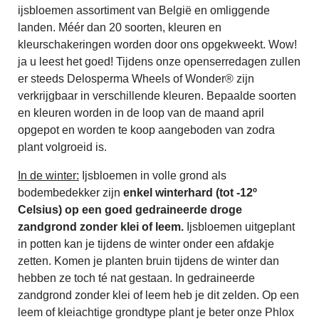
ijsbloemen assortiment van België en omliggende
landen. Méér dan 20 soorten, kleuren en
kleurschakeringen worden door ons opgekweekt. Wow!
ja u leest het goed! Tijdens onze openserredagen zullen
er steeds Delosperma Wheels of Wonder® zijn
verkrijgbaar in verschillende kleuren. Bepaalde soorten
en kleuren worden in de loop van de maand april
opgepot en worden te koop aangeboden van zodra
plant volgroeid is.
In de winter:
Ijsbloemen in volle grond als
bodembedekker zijn
enkel winterhard (tot -12º
Celsius) op een goed gedraineerde droge
zandgrond zonder klei of leem.
Ijsbloemen uitgeplant
in potten kan je tijdens de winter onder een afdakje
zetten. Komen je planten bruin tijdens de winter dan
hebben ze toch té nat gestaan. In gedraineerde
zandgrond zonder klei of leem heb je dit zelden. Op een
leem of kleiachtige grondtype plant je beter onze Phlox