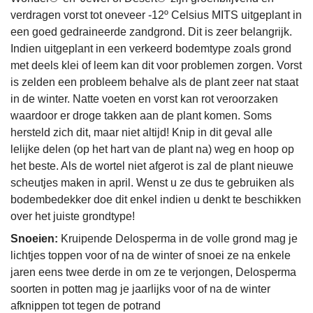
verdragen vorst tot oneveer -12º Celsius MITS uitgeplant in
een goed gedraineerde zandgrond. Dit is zeer belangrijk.
Indien uitgeplant in een verkeerd bodemtype zoals grond
met deels klei of leem kan dit voor problemen zorgen. Vorst
is zelden een probleem behalve als de plant zeer nat staat
in de winter. Natte voeten en vorst kan rot veroorzaken
waardoor er droge takken aan de plant komen. Soms
hersteld zich dit, maar niet altijd! Knip in dit geval alle
lelijke delen (op het hart van de plant na) weg en hoop op
het beste. Als de wortel niet afgerot is zal de plant nieuwe
scheutjes maken in april. Wenst u ze dus te gebruiken als
bodembedekker doe dit enkel indien u denkt te beschikken
over het juiste grondtype!
Snoeien:
Kruipende Delosperma in de volle grond mag je
lichtjes toppen voor of na de winter of snoei ze na enkele
jaren eens twee derde in om ze te verjongen, Delosperma
soorten in potten mag je jaarlijks voor of na de winter
afknippen tot tegen de potrand