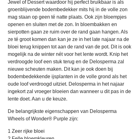
Jewel of Dessert waardoor hij perfect bruikbaar is als
groenblijvende bodembedekker mits hij in de volle zon
mag staan op geen té natte plaats. Ook zijn bloempjes
openen en sluiten met de zon. In bloembakken en
sierpotten gaan ze ruim over de rand gaan hangen. Als
ze té groot komen dan kan je ze in het late najaar na de
bloei terug knippen tot aan de rand van de pot. Dit is ook
mogelijk na de winter nét voor het lente wordt. Knip het
verdroogde loof een stuk terug en de Delosperma zal
nieuwe scheuten maken. Dit kan je ook doen bij
bodembedekkende ijsplanten in de volle grond als het
oude loof verdroogd uitziet. Delosperma in het najaar
ingekort zal vroeger bloeien dan wanneer u dit pas in de
lente doet. Aan u de keuze.
De belangrijkste eigenschappen van Delosperma
Wheels of Wonder® Purple zijn:
1 Zeer rijke bloei
2 Felle bloemkleuren