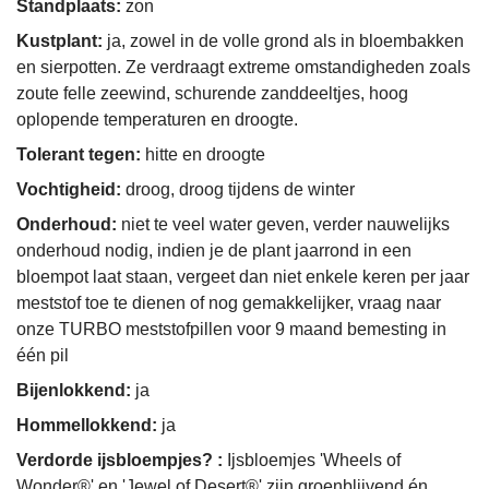
Standplaats:
zon
Kustplant:
ja, zowel in de volle grond als in bloembakken
en sierpotten. Ze verdraagt extreme omstandigheden zoals
zoute felle zeewind, schurende zanddeeltjes, hoog
oplopende temperaturen en droogte.
Tolerant tegen:
hitte en droogte
Vochtigheid:
droog, droog tijdens de winter
Onderhoud:
niet te veel water geven, verder nauwelijks
onderhoud nodig, indien je de plant jaarrond in een
bloempot laat staan, vergeet dan niet enkele keren per jaar
meststof toe te dienen of nog gemakkelijker, vraag naar
onze TURBO meststofpillen voor 9 maand bemesting in
één pil
Bijenlokkend:
ja
Hommellokkend:
ja
Verdorde ijsbloempjes? :
Ijsbloemjes 'Wheels of
Wonder®' en 'Jewel of Desert®' zijn groenblijvend én