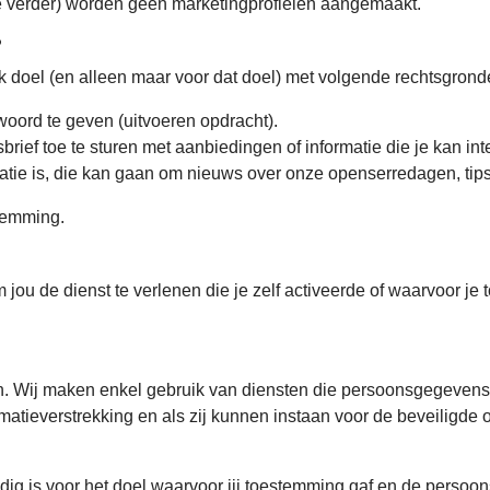
e verder) worden geen marketingprofielen aangemaakt.
?
doel (en alleen maar voor dat doel) met volgende rechtsgrond
woord te geven (uitvoeren opdracht).
wsbrief toe te sturen met aanbiedingen of informatie die je kan 
rmatie is, die kan gaan om nieuws over onze openserredagen, tip
stemming.
jou de dienst te verlenen die je zelf activeerde of waarvoor 
. Wij maken enkel gebruik van diensten die persoonsgegeven
ormatieverstrekking en als zij kunnen instaan voor de beveilig
 is voor het doel waarvoor jij toestemming gaf en de persoonsg