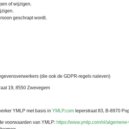
pen of wijzigen.
jzigen.
ersoon geschrapt wordt.
gevensverwerkers (die ook de GDPR-regels naleven)
traat 19, 8550 Zwevegem
werker YMLP met basis in
YMLP.com
Ieperstraat 83, B-8970 Po
et de voorwaarden van YMLP:
https://www.ymlp.com/nl/algemene